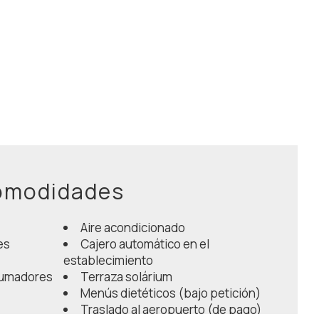
comodidades
Aire acondicionado
es
Cajero automático en el
establecimiento
fumadores
Terraza solárium
Menús dietéticos (bajo petición)
Traslado al aeropuerto (de pago)