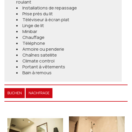
roulant
Installations de repassage
Prise près du lit
Téléviseur à écran plat
Linge de lit
Minibar
Chauffage
Téléphone
Armoire ou penderie
Chaînes satellite
Climate control
Portant à vêtements
Bain à remous
BUCHEN
NACHFRAGE