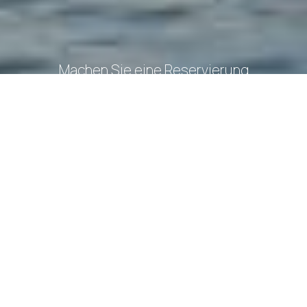
Machen Sie eine Reservierung
ANFRAGE
BUCHEN
» Standardzimmer mit Stadtblick (Zweibettzimmer)
»
Deluxe Zimmer mit Stadtblick
» Junior Suite mit Stadtblick
» Standard Familienzimmer mit Stadtblick
» Deluxe
Zimmer - Meerblick
» Junior Suite mit Meerblick
»
Standard Zimmer mit Meerblick - Executive Etage
»