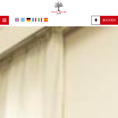
≡
BUCHEN
STARTSEITE
LAGE
UNTERKUNFT
EINRICHTUNGEN
GALERIE
NACHFRAGE
KONTAKT