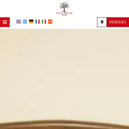
≡
RESERVEZ
ACCUEIL
EMPLACEMENT
HÉBERGEMENT
INSTALLATIONS
GALERIE
DEMANDE
CONTACT