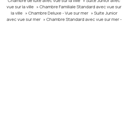
Chambre de luxe avec vue sur la ville
» Suite Junior avec
vue sur la ville
» Chambre Familiale Standard avec vue sur
la ville
» Chambre Deluxe - Vue sur mer
» Suite Junior
avec vue sur mer
» Chambre Standard avec vue sur mer -
Étage exécutif
» Chambre Standard avec vue sur la ville -
Étage exécutif
» Chambre Deluxe avec vue sur la ville -
Étage exécutif
» Chambre Deluxe - Vue sur mer - Étage
exécutif
» Suite avec vue sur la ville - Étage exécutif
»
Suite Exécutive - Vue sur mer
» Chambre Deluxe
Communicante avec vue sur la ville
» Chambre standard
avec vue sur la ville
» Suite Junior avec vue sur la mer -
Étage Exécutif
» Chambre Standard avec Vue sur la Ville
» Chambre Standard Double/Twin avec Vue sur la
Ville
SHARE
IMPRIMER
Contactez nous
Cherry Maryski Hotel