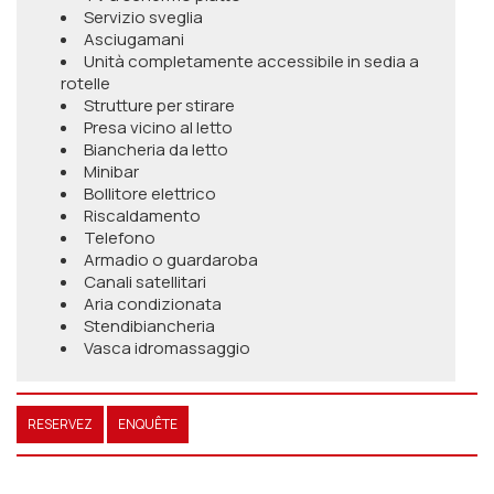
Servizio sveglia
Asciugamani
Unità completamente accessibile in sedia a
rotelle
Strutture per stirare
Presa vicino al letto
Biancheria da letto
Minibar
Bollitore elettrico
Riscaldamento
Telefono
Armadio o guardaroba
Canali satellitari
Aria condizionata
Stendibiancheria
Vasca idromassaggio
RESERVEZ
ENQUÊTE