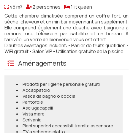
45 m²
2 personnes
1 lit queen
Cette chambre climatisée comprend un coffre-fort, un
sèche-cheveux et un minibar moyennant un supplément.
Elle comprend également une douche avec baignoire à
remous, une télévision par satellite et un bureau. À
l'arrivée, un verre de bienvenue vous est offert.
D'autres avantages incluent: - Panier de fruits quotidien -
WiFi gratuit - Salon VIP - Utilisation gratuite de la piscine
Aménagements
Prodotti per l'igiene personale gratuiti
Accappatoio
Vasca da bagno o doccia
Pantofole
Asciugacapelli
Vista mare
Scrivania
Piani superiori accessibili tramite ascensore
TV a schermo piatto