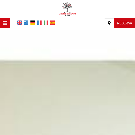
≡
RESERVA
HOME
UBICACIÓN
ALOJAMIENTO
INSTALACIONES
GALERÍA
INVESTIGACIÓN
CONTACTO