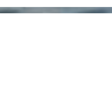
Hacer una reserva
SOLICITUD
RESERVA
» Habitación estándar con vista a la ciudad (dos camas
individuales)
» Habitación Deluxe con vista a la ciudad
»
Suite Junior con vista a la ciudad
» Habitación Familiar