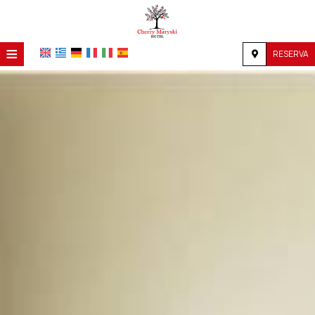
≡
RESERVA
HOME
UBICACIÓN
ALOJAMIENTO
INSTALACIONES
GALERÍA
INVESTIGACIÓN
CONTACTO